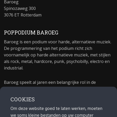
Baroeg
Spinozaweg 300
3076 ET Rotterdam
POPPODIUM BAROEG
Baroeg is een podium voor harde, alternatieve muziek.
De programmering van het podium richt zich
voornamelijk op harde alternatieve muziek, met stijlen
als rock, metal, hardcore, punk, psychobilly, electro en
industrial.
Baroeg speelt al jaren een belangrijke rol in de
culturele sector van Rotterdam. In 1981 begon Baroeg
als open jongerencentrum en in 2021 bestond het
COOKIES
poppodium 40 jaar.
Om deze website goed te laten werken, moeten
we soms kleine bestanden op uw computer