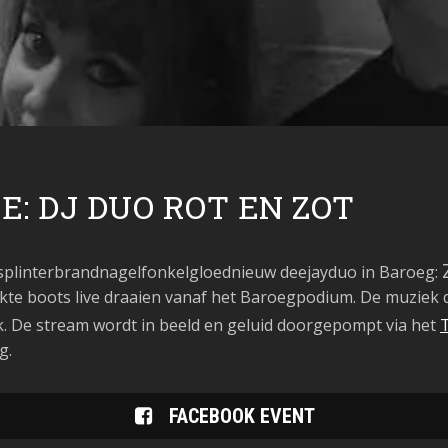
E: DJ DUO ROT EN ZOT
ksplinterbrandnagelfonk
elgloednieuw deejayduo in Baroeg:
te boots live draaien vanaf het Baroegpodium. De muziek d
. De stream wordt in beeld en geluid doorgepompt via het
g.
FACEBOOK EVENT