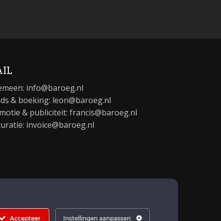
IL
emeen:
info@baroeg.nl
ds & boeking: leon@baroeg.nl
motie & publiciteit: francis@baroeg.nl
turatie: invoice@baroeg.nl
Accepteer
Instellingen aanpassen