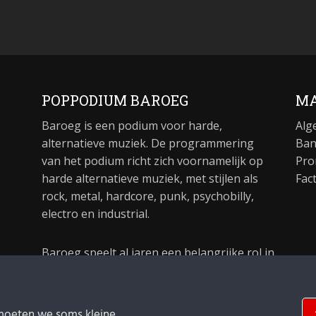
POPPODIUM BAROEG
MA
Baroeg is een podium voor harde,
Alg
alternatieve muziek. De programmering
Ban
van het podium richt zich voornamelijk op
Pro
harde alternatieve muziek, met stijlen als
Fac
rock, metal, hardcore, punk, psychobilly,
electro en industrial.
Baroeg speelt al jaren een belangrijke rol in
de culturele sector van Rotterdam. In 1981
begon Baroeg als open jongerencentrum
en in 2021 bestond het poppodium 40 jaar.
moeten we soms kleine