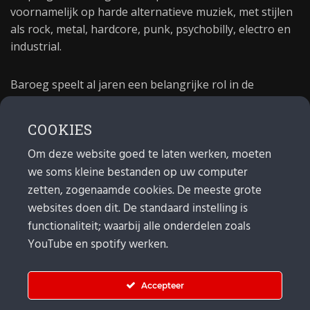
voornamelijk op harde alternatieve muziek, met stijlen
als rock, metal, hardcore, punk, psychobilly, electro en
industrial.
Baroeg speelt al jaren een belangrijke rol in de
culturele sector van Rotterdam. In 1981 begon Baroeg
als open jongerencentrum en in 2021 bestond het
COOKIES
poppodium 40 jaar.
Om deze website goed te laten werken, moeten
we soms kleine bestanden op uw computer
MAIL
zetten, zogenaamde cookies. De meeste grote
websites doen dit. De standaard instelling is
Algemeen:
info@baroeg.nl
Bands & boeking: leon@baroeg.nl
functionaliteit; waarbij alle onderdelen zoals
Promotie & publiciteit: francis@baroeg.nl
YouTube en spotify werken.
Facturatie: invoice@baroeg.nl
Accepteer