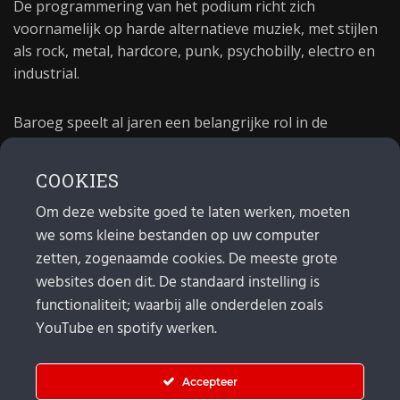
De programmering van het podium richt zich
voornamelijk op harde alternatieve muziek, met stijlen
als rock, metal, hardcore, punk, psychobilly, electro en
industrial.
Baroeg speelt al jaren een belangrijke rol in de
culturele sector van Rotterdam. In 1981 begon Baroeg
als open jongerencentrum en in 2021 bestond het
COOKIES
poppodium 40 jaar.
Om deze website goed te laten werken, moeten
we soms kleine bestanden op uw computer
MAIL
zetten, zogenaamde cookies. De meeste grote
websites doen dit. De standaard instelling is
Algemeen:
info@baroeg.nl
Bands & boeking: leon@baroeg.nl
functionaliteit; waarbij alle onderdelen zoals
Promotie & publiciteit: francis@baroeg.nl
YouTube en spotify werken.
Facturatie: invoice@baroeg.nl
Accepteer