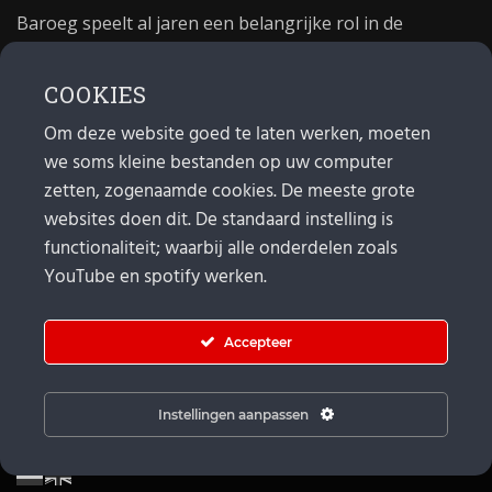
Baroeg speelt al jaren een belangrijke rol in de
culturele sector van Rotterdam. In 1981 begon Baroeg
als open jongerencentrum en in 2021 bestond het
COOKIES
poppodium 40 jaar.
Om deze website goed te laten werken, moeten
we soms kleine bestanden op uw computer
MAIL
zetten, zogenaamde cookies. De meeste grote
websites doen dit. De standaard instelling is
Algemeen:
info@baroeg.nl
Bands & boeking: leon@baroeg.nl
functionaliteit; waarbij alle onderdelen zoals
Promotie & publiciteit: francis@baroeg.nl
YouTube en spotify werken.
Facturatie: invoice@baroeg.nl
Accepteer
Instellingen aanpassen
© Baroeg 2026 |
Cookie instellingen