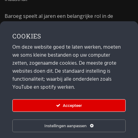
Baroeg speelt al jaren een belangrijke rol in de
culturele sector van Rotterdam. In 1981 begon Baroeg
als open jongerencentrum en in 2021 bestond het
COOKIES
poppodium 40 jaar.
Om deze website goed te laten werken, moeten
we soms kleine bestanden op uw computer
MAIL
zetten, zogenaamde cookies. De meeste grote
websites doen dit. De standaard instelling is
Algemeen:
info@baroeg.nl
Bands & boeking: leon@baroeg.nl
functionaliteit; waarbij alle onderdelen zoals
Promotie & publiciteit: francis@baroeg.nl
YouTube en spotify werken.
Facturatie: invoice@baroeg.nl
Accepteer
Instellingen aanpassen
© Baroeg 2026 |
Cookie instellingen