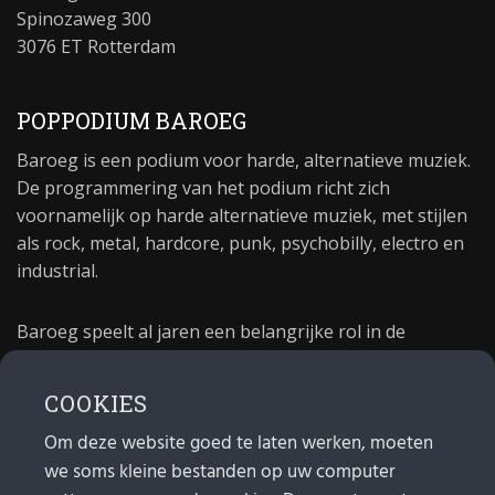
Spinozaweg 300
3076 ET Rotterdam
POPPODIUM BAROEG
Baroeg is een podium voor harde, alternatieve muziek.
De programmering van het podium richt zich
voornamelijk op harde alternatieve muziek, met stijlen
als rock, metal, hardcore, punk, psychobilly, electro en
industrial.
Baroeg speelt al jaren een belangrijke rol in de
culturele sector van Rotterdam. In 1981 begon Baroeg
als open jongerencentrum en in 2021 bestond het
COOKIES
poppodium 40 jaar.
Om deze website goed te laten werken, moeten
we soms kleine bestanden op uw computer
MAIL