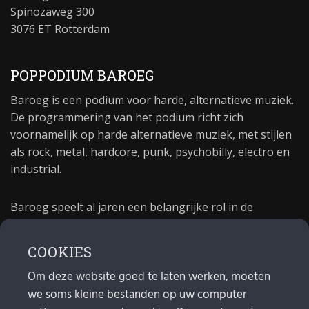
Spinozaweg 300
3076 ET Rotterdam
POPPODIUM BAROEG
Baroeg is een podium voor harde, alternatieve muziek.
De programmering van het podium richt zich
voornamelijk op harde alternatieve muziek, met stijlen
als rock, metal, hardcore, punk, psychobilly, electro en
industrial.
Baroeg speelt al jaren een belangrijke rol in de
culturele sector van Rotterdam. In 1981 begon Baroeg
als open jongerencentrum en in 2021 bestond het
COOKIES
poppodium 40 jaar.
Om deze website goed te laten werken, moeten
we soms kleine bestanden op uw computer
MAIL