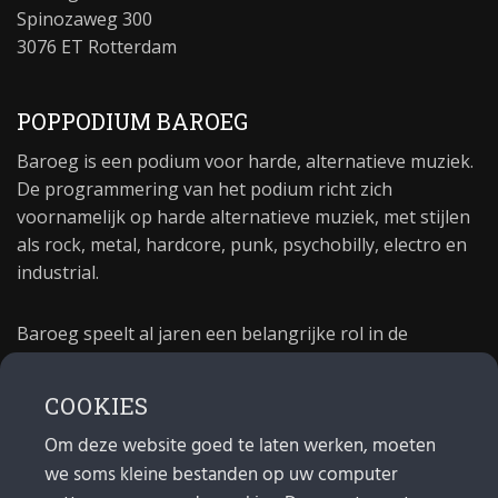
Spinozaweg 300
3076 ET Rotterdam
POPPODIUM BAROEG
Baroeg is een podium voor harde, alternatieve muziek.
De programmering van het podium richt zich
voornamelijk op harde alternatieve muziek, met stijlen
als rock, metal, hardcore, punk, psychobilly, electro en
industrial.
Baroeg speelt al jaren een belangrijke rol in de
culturele sector van Rotterdam. In 1981 begon Baroeg
als open jongerencentrum en in 2021 bestond het
COOKIES
poppodium 40 jaar.
Om deze website goed te laten werken, moeten
we soms kleine bestanden op uw computer
MAIL