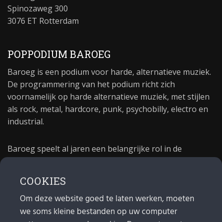
Spinozaweg 300
3076 ET Rotterdam
POPPODIUM BAROEG
Baroeg is een podium voor harde, alternatieve muziek.
De programmering van het podium richt zich
voornamelijk op harde alternatieve muziek, met stijlen
als rock, metal, hardcore, punk, psychobilly, electro en
industrial.
Baroeg speelt al jaren een belangrijke rol in de
culturele sector van Rotterdam. In 1981 begon Baroeg
als open jongerencentrum en in 2021 bestond het
COOKIES
poppodium 40 jaar.
Om deze website goed te laten werken, moeten
we soms kleine bestanden op uw computer
MAIL