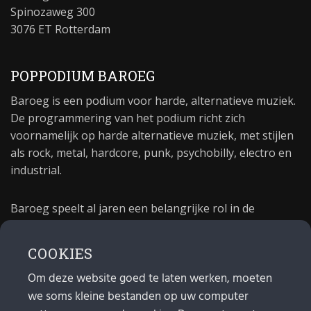
Spinozaweg 300
3076 ET Rotterdam
POPPODIUM BAROEG
Baroeg is een podium voor harde, alternatieve muziek.
De programmering van het podium richt zich
voornamelijk op harde alternatieve muziek, met stijlen
als rock, metal, hardcore, punk, psychobilly, electro en
industrial.
Baroeg speelt al jaren een belangrijke rol in de
culturele sector van Rotterdam. In 1981 begon Baroeg
als open jongerencentrum en in 2021 bestond het
COOKIES
poppodium 40 jaar.
Om deze website goed te laten werken, moeten
we soms kleine bestanden op uw computer
MAIL