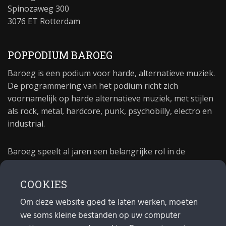
Spinozaweg 300
3076 ET Rotterdam
POPPODIUM BAROEG
Baroeg is een podium voor harde, alternatieve muziek.
De programmering van het podium richt zich
voornamelijk op harde alternatieve muziek, met stijlen
als rock, metal, hardcore, punk, psychobilly, electro en
industrial.
Baroeg speelt al jaren een belangrijke rol in de
culturele sector van Rotterdam. In 1981 begon Baroeg
als open jongerencentrum en in 2021 bestond het
COOKIES
poppodium 40 jaar.
Om deze website goed te laten werken, moeten
we soms kleine bestanden op uw computer
MAIL