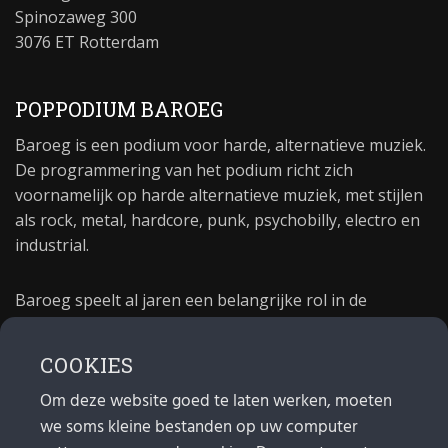
Spinozaweg 300
3076 ET Rotterdam
POPPODIUM BAROEG
Baroeg is een podium voor harde, alternatieve muziek.
De programmering van het podium richt zich
voornamelijk op harde alternatieve muziek, met stijlen
als rock, metal, hardcore, punk, psychobilly, electro en
industrial.
Baroeg speelt al jaren een belangrijke rol in de
culturele sector van Rotterdam. In 1981 begon Baroeg
als open jongerencentrum en in 2021 bestond het
COOKIES
poppodium 40 jaar.
Om deze website goed te laten werken, moeten
we soms kleine bestanden op uw computer
MAIL