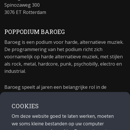
Spinozaweg 300
3076 ET Rotterdam
POPPODIUM BAROEG
Baroeg is een podium voor harde, alternatieve muziek.
De programmering van het podium richt zich
voornamelijk op harde alternatieve muziek, met stijlen
als rock, metal, hardcore, punk, psychobilly, electro en
industrial.
Baroeg speelt al jaren een belangrijke rol in de
culturele sector van Rotterdam. In 1981 begon Baroeg
als open jongerencentrum en in 2021 bestond het
COOKIES
poppodium 40 jaar.
Om deze website goed te laten werken, moeten
we soms kleine bestanden op uw computer
MAIL