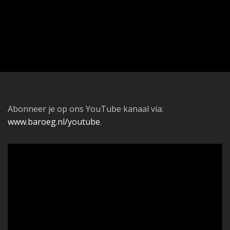
Abonneer je op ons YouTube kanaal via:
www.baroeg.nl/youtube
.