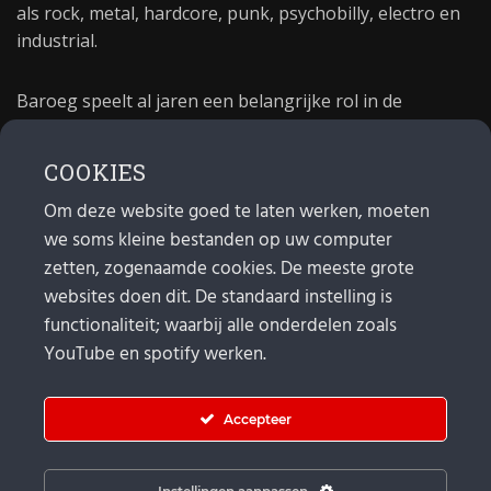
als rock, metal, hardcore, punk, psychobilly, electro en
industrial.
Baroeg speelt al jaren een belangrijke rol in de
culturele sector van Rotterdam. In 1981 begon Baroeg
als open jongerencentrum en in 2021 bestond het
COOKIES
poppodium 40 jaar.
Om deze website goed te laten werken, moeten
we soms kleine bestanden op uw computer
MAIL
zetten, zogenaamde cookies. De meeste grote
websites doen dit. De standaard instelling is
Algemeen:
info@baroeg.nl
functionaliteit; waarbij alle onderdelen zoals
Bands & boeking: leon@baroeg.nl
Promotie & publiciteit: francis@baroeg.nl
YouTube en spotify werken.
Facturatie: invoice@baroeg.nl
Accepteer