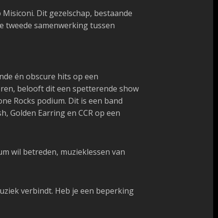
p
Misiconi
. Dit gezelschap, bestaande
is de tweede samenwerking tussen
nde én obscure hits op een
eren, belooft dit een spetterende show
yone Rocks podium. Dit is een band
ash, Golden Earring en CCR op een
dium wil betreden, muzieklessen van
ziek verbindt. Heb je een beperking