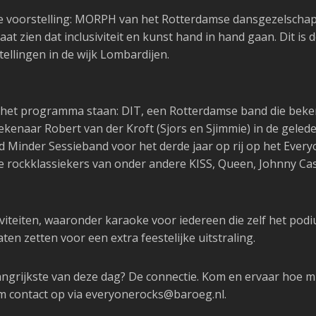
 voorstelling: MORPH van het Rotterdamse dansgezelscha
aat zien dat inclusiviteit en kunst hand in hand gaan. Dit 
tellingen in de wijk Lombardijen.
p het programma staan:
DIT
, een Rotterdamse band die beke
kenaar Robert van der Kroft (Sjors en Sjimmie) in de geled
d Minder Sessieband
voor het derde jaar op rij op het Ever
die rockklassiekers van onder andere KISS, Queen, Johnny C
tiviteiten, waaronder karaoke voor iedereen die zelf het po
aten zetten voor een extra feestelijke uitstraling.
grijkste van deze dag? De connectie. Kom en ervaar hoe mu
m contact op via everyonerocks@baroeg.nl.