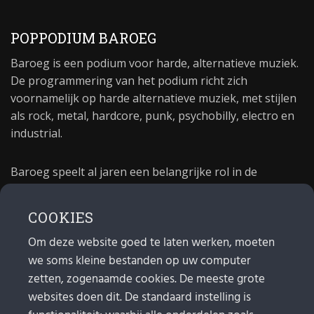
POPPODIUM BAROEG
Baroeg is een podium voor harde, alternatieve muziek.
De programmering van het podium richt zich
voornamelijk op harde alternatieve muziek, met stijlen
als rock, metal, hardcore, punk, psychobilly, electro en
industrial.
Baroeg speelt al jaren een belangrijke rol in de
culturele sector van Rotterdam. In 1981 begon Baroeg
als open jongerencentrum en in 2021 bestond het
COOKIES
poppodium 40 jaar.
Om deze website goed te laten werken, moeten
we soms kleine bestanden op uw computer
MAIL
zetten, zogenaamde cookies. De meeste grote
websites doen dit. De standaard instelling is
Algemeen:
info@baroeg.nl