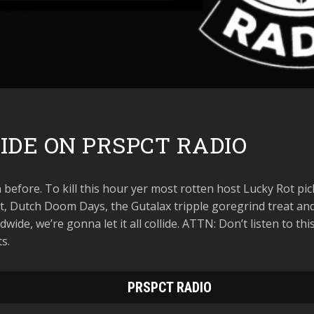
DE ON PRSPCT RADIO
before. To kill this hour yer most rotten host Lucky Rot pic
st, Dutch Doom Days, the Gutalax tripple goregrind treat an
ide, we’re gonna let it all collide. ATTN: Don’t listen to thi
s.
PRSPCT RADIO