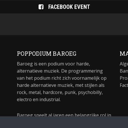
FACEBOOK EVENT
POPPODIUM BAROEG
MA
Baroeg is een podium voor harde,
Alg
alternatieve muziek. De programmering
Ban
van het podium richt zich voornamelijk op
Pro
harde alternatieve muziek, met stijlen als
Fac
rock, metal, hardcore, punk, psychobilly,
electro en industrial.
Baroeg speelt al jaren een belangrijke rol in
de culturele sector van Rotterdam. In 1981