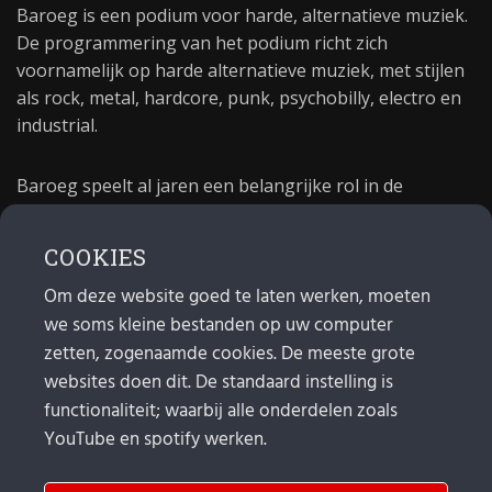
Baroeg is een podium voor harde, alternatieve muziek.
De programmering van het podium richt zich
voornamelijk op harde alternatieve muziek, met stijlen
als rock, metal, hardcore, punk, psychobilly, electro en
industrial.
Baroeg speelt al jaren een belangrijke rol in de
culturele sector van Rotterdam. In 1981 begon Baroeg
als open jongerencentrum en in 2021 bestond het
COOKIES
poppodium 40 jaar.
Om deze website goed te laten werken, moeten
we soms kleine bestanden op uw computer
MAIL
zetten, zogenaamde cookies. De meeste grote
websites doen dit. De standaard instelling is
Algemeen:
info@baroeg.nl
Bands & boeking: leon@baroeg.nl
functionaliteit; waarbij alle onderdelen zoals
Promotie & publiciteit: francis@baroeg.nl
YouTube en spotify werken.
Facturatie: invoice@baroeg.nl